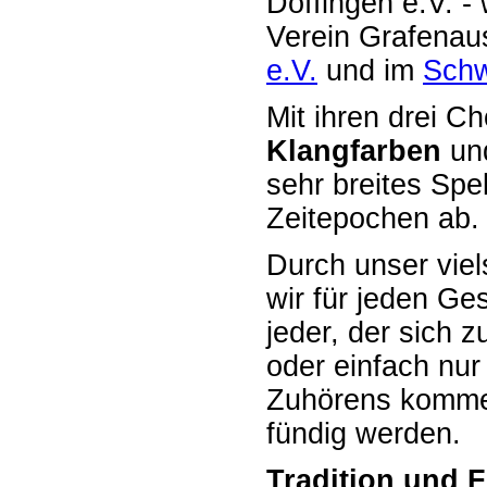
Döffingen e.V. -
Verein Grafenaus
e.V.
und im
Schw
Mit ihren drei C
Klangfarben
un
sehr breites Spe
Zeitepochen ab.
Durch unser viel
wir für jeden G
jeder, der sich 
oder einfach nu
Zuhörens kommen
fündig werden.
Tradition und F